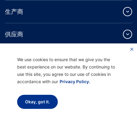
生产商
供应商
关于我们
We use cookies to ensure that we give you the
best experience on our website. By continuing to
use this site, you agree to our use of cookies in
accordance with our
Privacy Policy.
Providence Health Plan 提供商业团体、个人健康保障和 ASO 服务。
Okay, got it.
Providence Health Assurance 是一家 HMO、HMO-POS 和 HMO SNP，与
Medicare 和俄勒冈州健康计划签有合同。Providence Health Assurance 的注册取决
于合同续约。