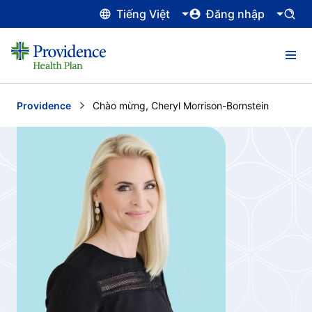
Tiếng Việt
Đăng nhập
Providence
Current:
Chào mừng, Cheryl Morrison-Bornstein