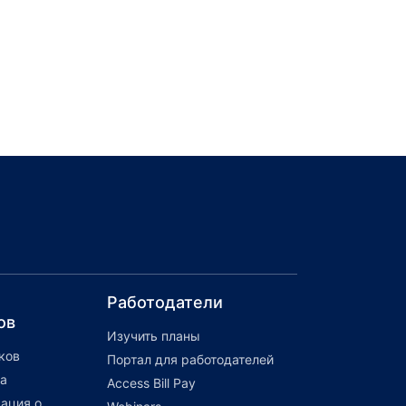
Работодатели
ов
Изучить планы
ков
Портал для работодателей
а
Access Bill Pay
ация о