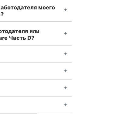
работодателя моего
В?
отодателя или
are Часть D?