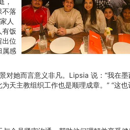
庭，
保不落
的家人
人有饭
留出位
归属感
教背景对她而言意义非凡。Lipsia 说：“我在墨
为天主教组织工作也是顺理成章。” “这也