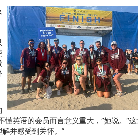
及
只
使
微
份
的
不懂英语的会员而言意义重大，”她说。“这
理解并感受到关怀。”