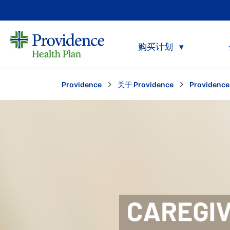
购买计划
Providence
关于 Providence
Providenc