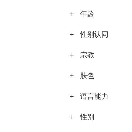
年龄
性别认同
宗教
肤色
语言能力
性别