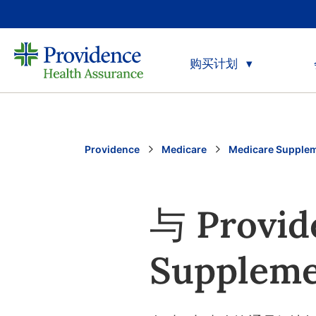
购买计划
Providence
Medicare
Medicare Supplem
与 Provid
Supple