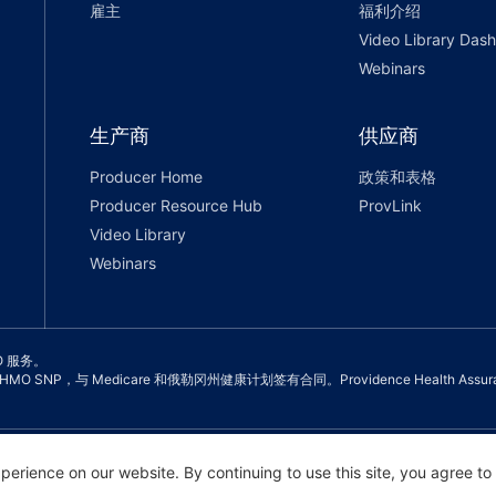
雇主
福利介绍
Video Library Das
Webinars
生产商
供应商
Producer Home
政策和表格
Producer Resource Hub
ProvLink
Video Library
Webinars
SO 服务。
OS 和 HMO SNP，与 Medicare 和俄勒冈州健康计划签有合同。Providence Health 
政策
erience on our website. By continuing to use this site, you agree to