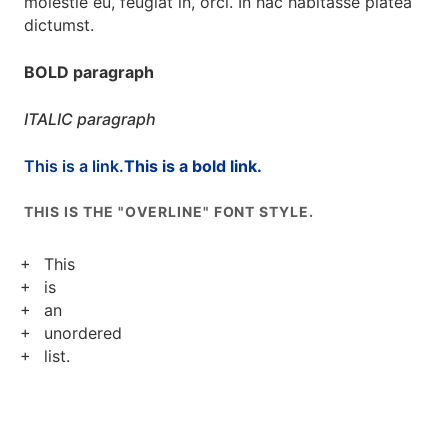
molestie eu, feugiat in, orci. In hac habitasse platea
dictumst.
BOLD paragraph
ITALIC paragraph
This is a link.
This is a bold link.
THIS IS THE "OVERLINE" FONT STYLE.
This
is
an
unordered
list.