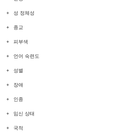
성 정체성
종교
피부색
언어 숙련도
성별
장애
인종
임신 상태
국적