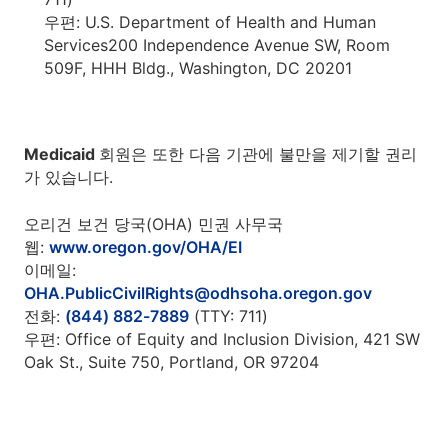
우편: U.S. Department of Health and Human
Services200 Independence Avenue SW, Room
509F, HHH Bldg., Washington, DC 20201
Medicaid
회원은 또한 다음 기관에 불만을 제기할 권리
가 있습니다.
오리건 보건 당국(OHA) 민권 사무국
웹:
www.oregon.gov/OHA/EI
이메일:
OHA.PublicCivilRights@odhsoha.oregon.gov
전화:
(844) 882-7889
(TTY: 711)
우편: Office of Equity and Inclusion Division, 421 SW
Oak St., Suite 750, Portland, OR 97204