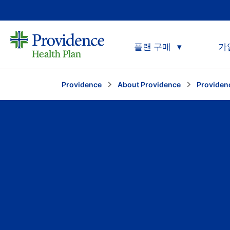
플랜 구매
가
Providence
About Providence
Provide