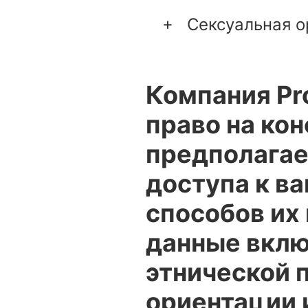
Сексуальная о
Компания Pr
право на ко
предполагае
доступа к в
способов их
данные вклю
этнической 
ориентации 