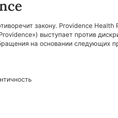
ence
иворечит закону. Providence Health P
«Providence») выступает против диск
бращения на основании следующих пр
нтичность