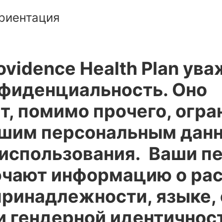
риентация
ovidence Health Plan ув
нфиденциальность. Оно
т, помимо прочего, огра
ашим персональным дан
 использования. Ваши п
чают информацию о рас
принадлежности, языке,
и гендерной идентичнос