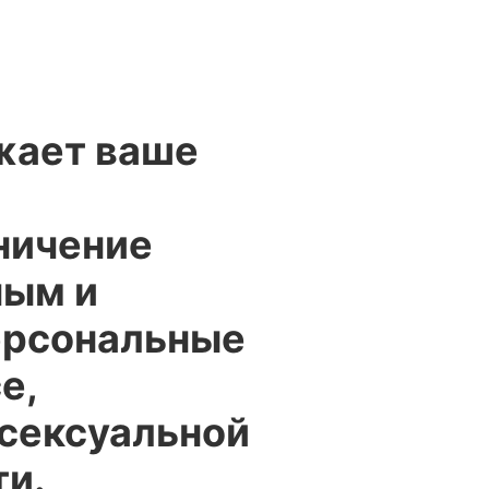
ажает ваше
ничение
ным и
ерсональные
е,
 сексуальной
ти.