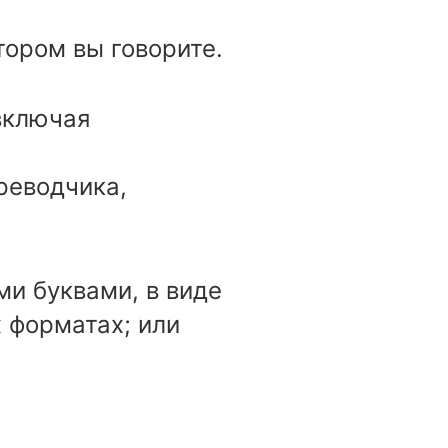
тором вы говорите.
включая
реводчика,
и буквами, в виде
х форматах; или