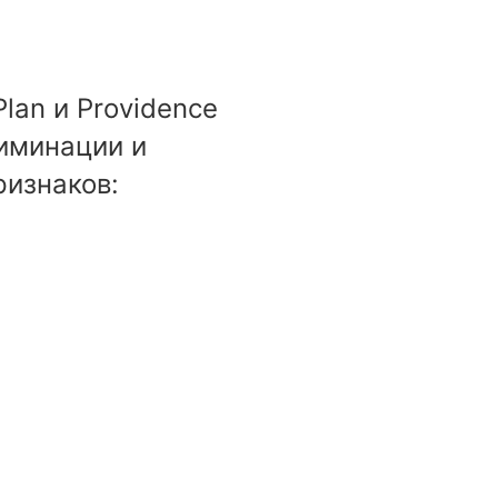
lan и Providence
риминации и
изнаков: