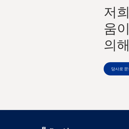
저희
움이
의해
당사로 