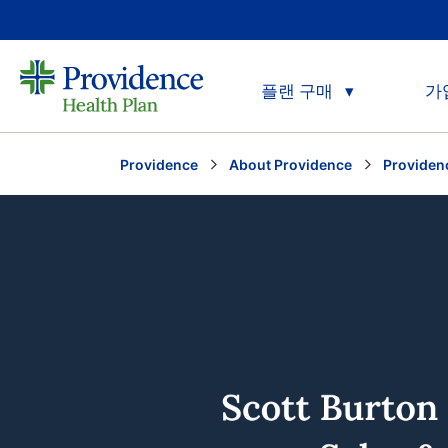
플랜 구매
가
Providence
About Providence
Provide