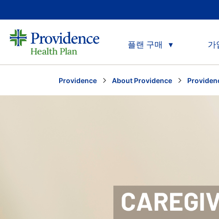
플랜 구매
가
Providence
About Providence
Provide