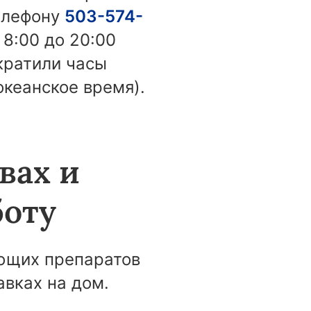
телефону
503-574-
 8:00 до 20:00
ократили часы
океанское время).
вах и
боту
ающих препаратов
авках на дом.