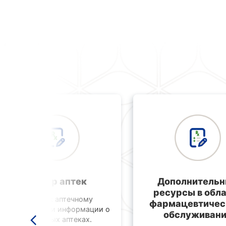
Выбор аптек
Дополнитель
ресурсы в обл
Доступ к аптечному
фармацевтичес
справочнику и информации о
обслуживан
различных аптеках.