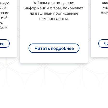
файлам для получения
эко
льную
уп
информации о том, покрывает
ким
пол
ление
ли ваш план прописанные
пией,
вам препараты.
е,
ды и
ее
Ч
Читать подробнее