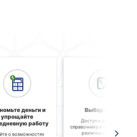
номьте деньги и
Выбор аптек
упрощайте
Доступ к аптечному
едневную работу
справочнику и информации о
различных аптеках.
йте о возможностях