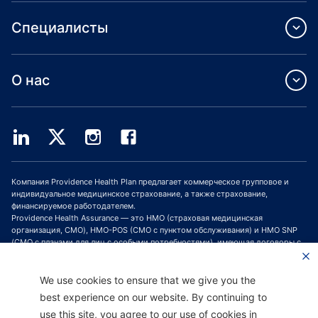
Специалисты
О нас
Компания Providence Health Plan предлагает коммерческое групповое и
индивидуальное медицинское страхование, а также страхование,
финансируемое работодателем.
Providence Health Assurance — это HMO (страховая медицинская
организация, СМО), HMO-POS (СМО с пунктом обслуживания) и HMO SNP
(СМО с планами для лиц с особыми потребностями), имеющая договоры с
Medicare и Oregon Health Plan. Зачисление в программу медицинского
страхования Providence Health Assurance зависит от продления договора.
We use cookies to ensure that we give you the
Последнее обновление веб-сайта: 01.10.2023 г.
best experience on our website. By continuing to
H9047_PHAAM20_M
use this site, you agree to our use of cookies in