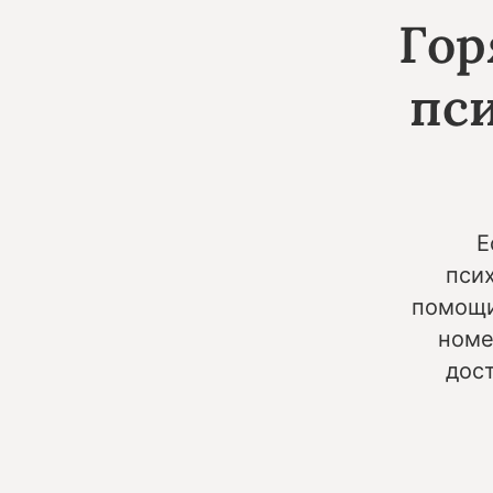
Гор
пс
Е
пси
помощи
номе
дос