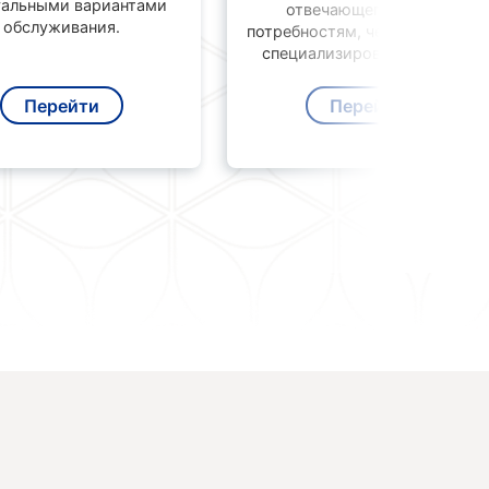
уальными вариантами
отвечающего вашим
обслуживания.
потребностям, через широкую
специализированную сеть.
Перейти
Перейти