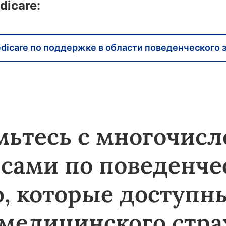
dicare:
dicare по поддержке в области поведенческого 
мьтесь с многочис
рсами по поведенче
, которые доступн
 медицинского стра