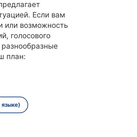
 предлагает
туацией. Если вам
и или возможность
й, голосового
м разнообразные
ш план:
 языке)