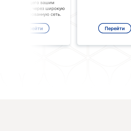
отвечающего вашим
потребностям, через широкую
специализированную сеть.
Перейти
Перейти