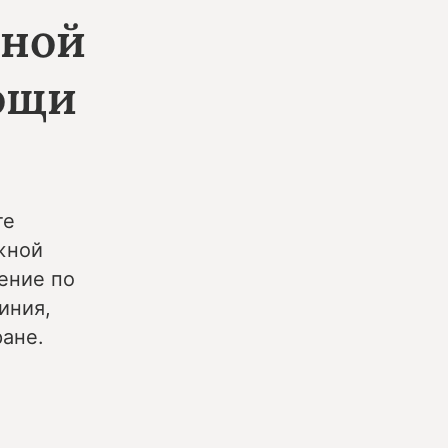
нной
ощи
те
жной
ение по
иния,
ане.