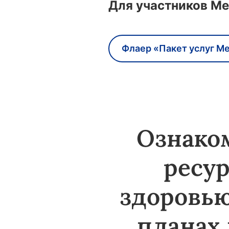
Для участников Me
Флаер «Пакет услуг Me
Ознако
ресу
здоровью
планах