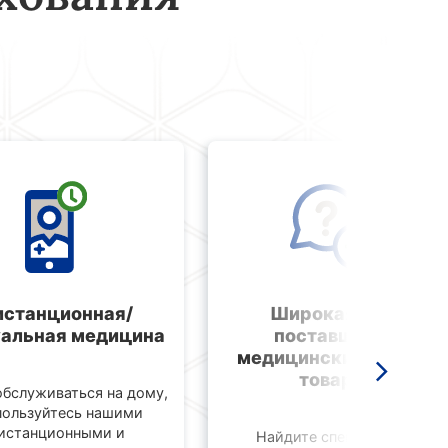
истанционная/
Широкая сеть
уальная медицина
поставщиков
медицинских услуг и
товаров
бслуживаться на дому,
пользуйтесь нашими
истанционными и
Найдите специалиста,