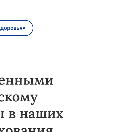
здоровья»
ленными
скому
ы в наших
хования