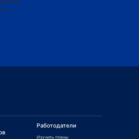
ловеком.
осы.
Работодатели
ов
Изучить планы