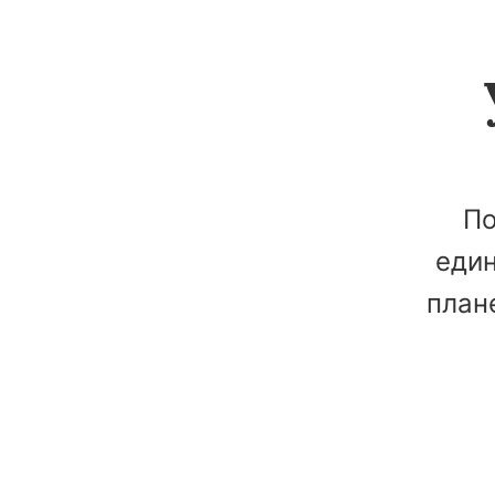
По
един
план