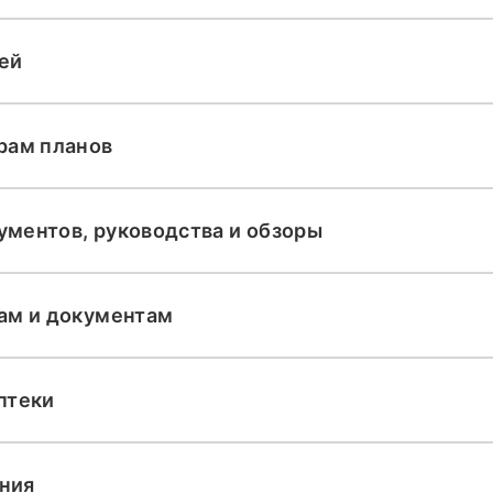
ей
рам планов
ументов, руководства и обзоры
нам и документам
птеки
ния