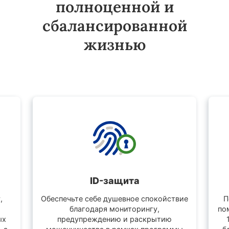
полноценной и
сбалансированной
жизнью
ID-защита
,
Обеспечьте себе душевное спокойствие
П
благодаря мониторингу,
по
ых
предупреждению и раскрытию