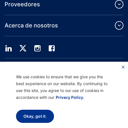
Proveedores
Acerca de nosotros
Providence Health Plan ofrece servicios de grupo comercial, cobertura médica
individual y ASO.
Providence Health Assurance es un HMO, HMO-POS y HMO SNP con contratos
We use cookies to ensure that we give you the
de Medicare y Oregon Health Plan. El registro en Providence Health Assurance
best experience on our website. By continuing to
depende de la renovación del contrato.
use this site, you agree to our use of cookies in
accordance with our
Privacy Policy.
Descargo de responsabilidad |
No discriminación y asistencia a la comunicación
|
Aviso sobre prácticas de privacidad |
Términos de uso y política de privacidad
Okay, got it.
Copyright © 2026 Providence Health Plan, Providence Plan Partners y
Providence Health Assurance. Todos los derechos reservados.