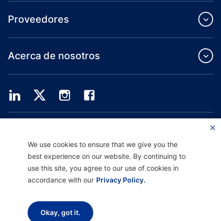
Proveedores
Acerca de nosotros
Providence Health Plan ofrece servicios de grupo comercial, cobertura médica
individual y ASO.
Providence Health Assurance es un HMO, HMO-POS y HMO SNP con contratos
We use cookies to ensure that we give you the
de Medicare y Oregon Health Plan. El registro en Providence Health Assurance
best experience on our website. By continuing to
depende de la renovación del contrato.
use this site, you agree to our use of cookies in
accordance with our
Privacy Policy.
Descargo de responsabilidad |
No discriminación y asistencia a la comunicación
|
Aviso sobre prácticas de privacidad |
Términos de uso y política de privacidad
Okay, got it.