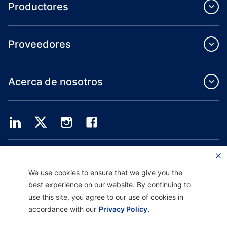
Productores
Proveedores
Acerca de nosotros
Providence Health Plan ofrece servicios de grupo comercial, cobertura médica
individual y ASO.
Providence Health Assurance es un HMO, HMO-POS y HMO SNP con contratos
We use cookies to ensure that we give you the
de Medicare y Oregon Health Plan. El registro en Providence Health Assurance
best experience on our website. By continuing to
depende de la renovación del contrato.
use this site, you agree to our use of cookies in
accordance with our
Privacy Policy.
Descargo de responsabilidad |
No discriminación y asistencia a la comunicación