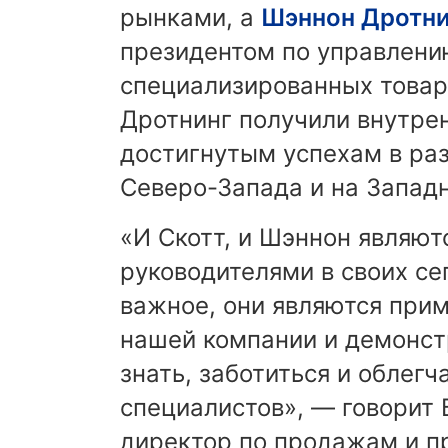
рынками, а
Шэннон Дротни
президентом по управлени
специализированных товаров
Дротнинг получили внутре
достигнутым успехам в раз
Северо-Запада и на Запад
«И Скотт, и Шэннон являю
руководителями в своих се
важное, они являются при
нашей компании и демонс
знать, заботиться и облегч
специалистов», — говорит Б
директор по продажам и пр