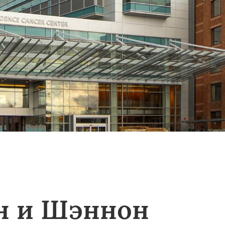
н и Шэннон