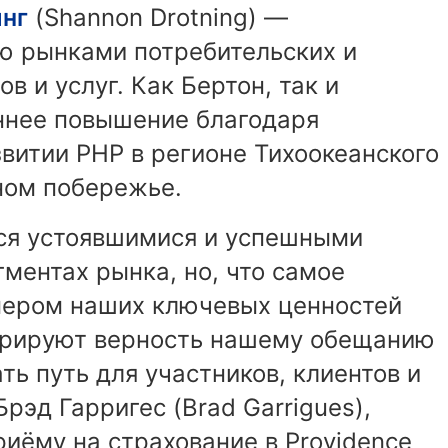
нг
(Shannon Drotning) —
ю рынками потребительских и
 и услуг. Как Бертон, так и
ннее повышение благодаря
витии PHP в регионе Тихоокеанского
ном побережье.
тся устоявшимися и успешными
гментах рынка, но, что самое
мером наших ключевых ценностей
трируют верность нашему обещанию
ать путь для участников, клиентов и
рэд Гарригес (Brad Garrigues),
иёму на страхование в Providence