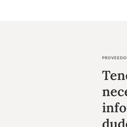
PROVEEDO
Ten
nece
inf
dud