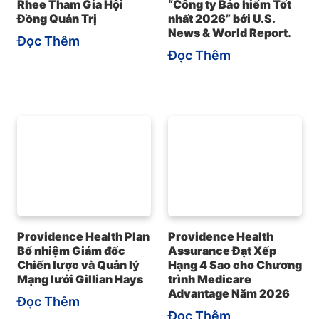
Rhee Tham Gia Hội
“Công ty Bảo hiểm Tốt
Đồng Quản Trị
nhất 2026” bởi U.S.
News & World Report.
Đọc Thêm
Đọc Thêm
Providence Health Plan
Providence Health
Bổ nhiệm Giám đốc
Assurance Đạt Xếp
Chiến lược và Quản lý
Hạng 4 Sao cho Chương
Mạng lưới Gillian Hays
trình Medicare
Advantage Năm 2026
Đọc Thêm
Đọc Thêm