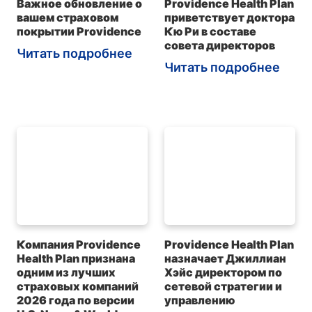
Важное обновление о
Providence Health Plan
вашем страховом
приветствует доктора
покрытии Providence
Кю Ри в составе
совета директоров
Читать подробнее
Читать подробнее
Компания Providence
Providence Health Plan
Health Plan признана
назначает Джиллиан
одним из лучших
Хэйс директором по
страховых компаний
сетевой стратегии и
2026 года по версии
управлению