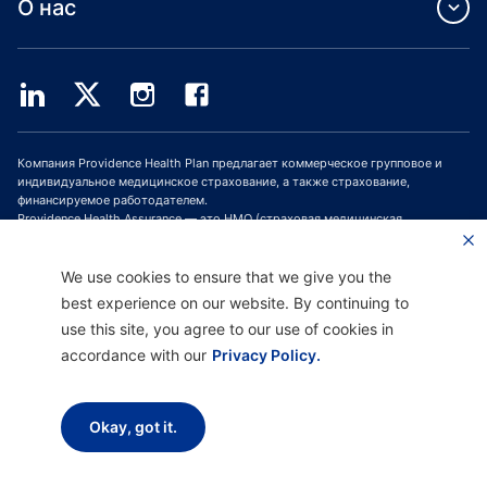
О нас
Компания Providence Health Plan предлагает коммерческое групповое и
индивидуальное медицинское страхование, а также страхование,
финансируемое работодателем.
Providence Health Assurance — это HMO (страховая медицинская
организация, СМО), HMO-POS (СМО с пунктом обслуживания) и HMO SNP
(СМО с планами для лиц с особыми потребностями), имеющая договоры с
Medicare и Oregon Health Plan. Зачисление в программу медицинского
We use cookies to ensure that we give you the
страхования Providence Health Assurance зависит от продления договора.
best experience on our website. By continuing to
use this site, you agree to our use of cookies in
accordance with our
Privacy Policy.
Отказ от ответственности |
Отсутствие дискриминации и поддержка
общения |
Уведомление о соблюдении конфиденциальности |
Условия
использования и политика конфиденциальности
Okay, got it.
Авторское право © 2026 Providence Health Plan, Providence Plan Partners и
Providence Health Assurance. Все права защищены.