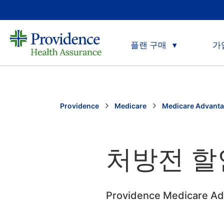
플랜 구매
가
Providence
Medicare
Medicare Advant
처방전 할
Providence Medica