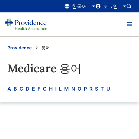
한국어
로그인
Providence
Current:
용어
Medicare 용어
A
B
C
D
E
F
G
H
I
L
M
N
O
P
R
S
T
U