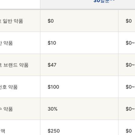
30일분**
호 일반 약품
$0
$0
반 약품
$10
$0~
선호 브랜드 약품
$47
$0~
비선호 약품
$100
$0~
수 약품
30%
$0~
제액
$250
$0