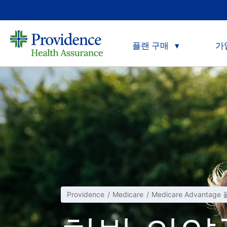
플랜 구매
가
Providence
Medicare
Medicare Advantage