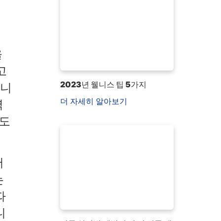
을
고
2023년 웰니스 팁 5가지
합니
더 자세히 알아보기
력
수도
서
는
따
니