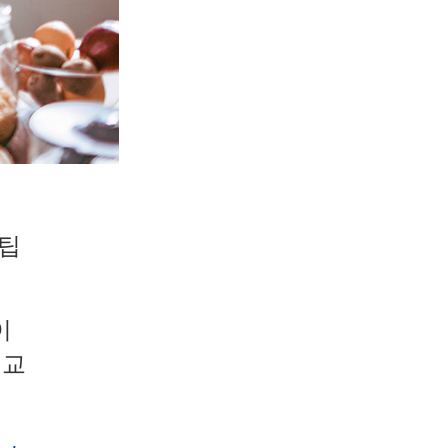
 팁
이
비교