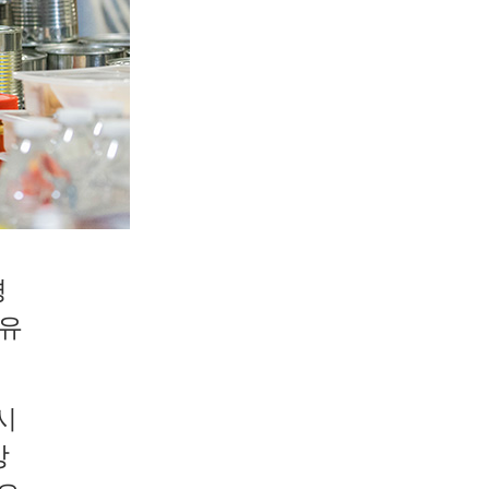
경
 유
시
방