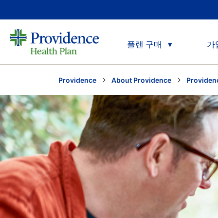
플랜 구매
가
Providence
About Providence
Provide