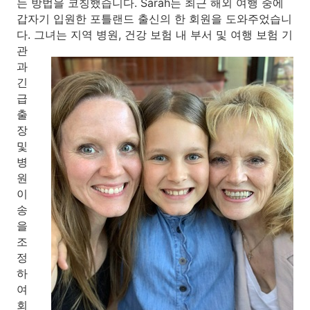
는 방법을 코칭했습니다. Sarah는 최근 해외 여행 중에
갑자기 입원한 포틀랜드 출신의 한 회원을 도와주었습니
다. 그녀는 지역 병원, 건강 보험 내 부서 및 여행
보험 기
관
과
긴
급
출
장
및
병
원
이
송
을
조
정
하
여
회