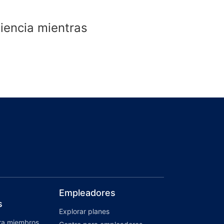
iencia mientras
Empleadores
s
Explorar planes
ara miembros