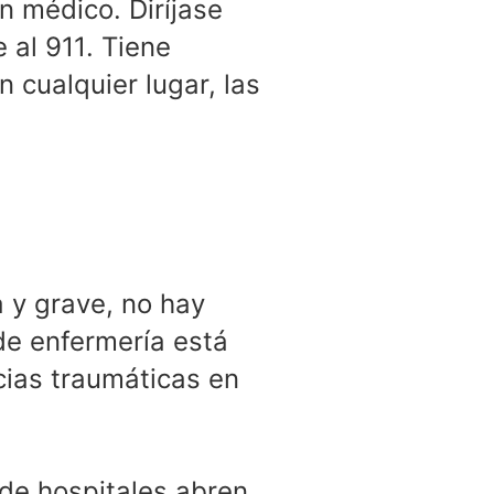
 médico. Diríjase
 al 911. Tiene
 cualquier lugar, las
 y grave, no hay
de enfermería está
cias traumáticas en
de hospitales abren