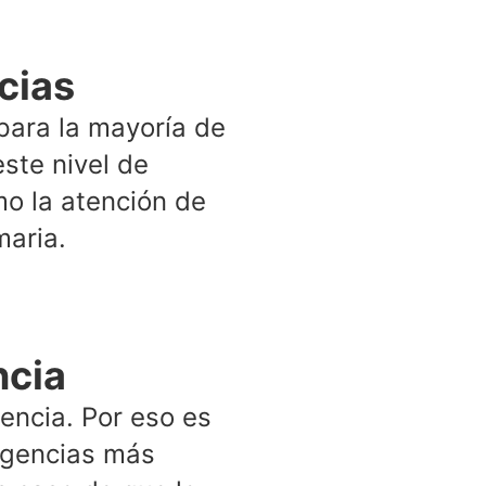
cias
 para la mayoría de
este nivel de
o la atención de
maria.
ncia
encia. Por eso es
rgencias más