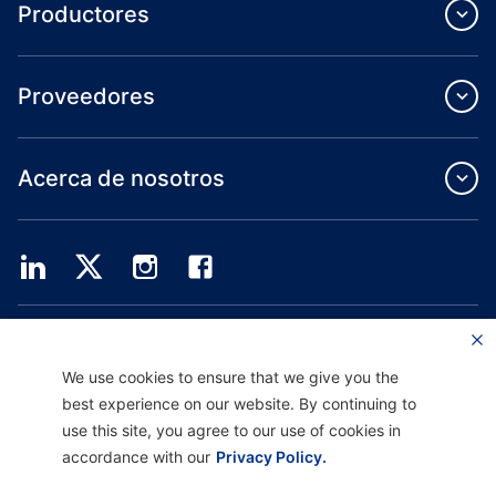
Productores
Proveedores
Acerca de nosotros
Providence Health Plan ofrece servicios de grupo comercial, cobertura médica
individual y ASO.
Providence Health Assurance es un HMO, HMO-POS y HMO SNP con contratos
We use cookies to ensure that we give you the
de Medicare y Oregon Health Plan. El registro en Providence Health Assurance
best experience on our website. By continuing to
depende de la renovación del contrato.
use this site, you agree to our use of cookies in
accordance with our
Privacy Policy.
Descargo de responsabilidad |
No discriminación y asistencia a la comunicación