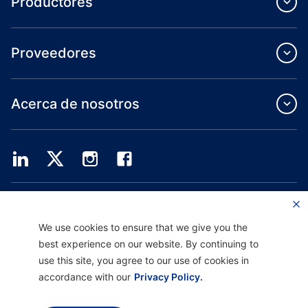
Productores
Proveedores
Acerca de nosotros
Providence Health Plan ofrece servicios de grupo comercial, cobertura médica
individual y ASO.
Providence Health Assurance es un HMO, HMO-POS y HMO SNP con contratos
We use cookies to ensure that we give you the
de Medicare y Oregon Health Plan. El registro en Providence Health Assurance
best experience on our website. By continuing to
depende de la renovación del contrato.
use this site, you agree to our use of cookies in
accordance with our
Privacy Policy.
Descargo de responsabilidad |
No discriminación y asistencia a la comunicación