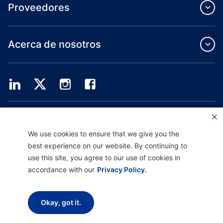
Proveedores
Acerca de nosotros
Providence Health Plan ofrece servicios de grupo comercial, cobertura médica
individual y ASO.
Providence Health Assurance es un HMO, HMO-POS y HMO SNP con contratos
We use cookies to ensure that we give you the
de Medicare y Oregon Health Plan. El registro en Providence Health Assurance
best experience on our website. By continuing to
depende de la renovación del contrato.
use this site, you agree to our use of cookies in
accordance with our
Privacy Policy.
Descargo de responsabilidad |
No discriminación y asistencia a la comunicación
|
Aviso sobre prácticas de privacidad |
Términos de uso y política de privacidad
Okay, got it.
Copyright © 2026 Providence Health Plan, Providence Plan Partners y
Providence Health Assurance. Todos los derechos reservados.