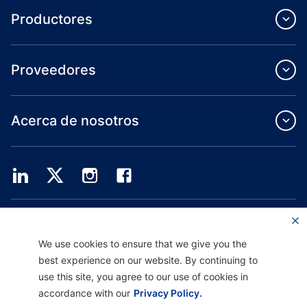
Productores
Proveedores
Acerca de nosotros
Providence Health Plan ofrece servicios de grupo comercial, cobertura médica
individual y ASO.
Providence Health Assurance es un HMO, HMO-POS y HMO SNP con contratos
We use cookies to ensure that we give you the
de Medicare y Oregon Health Plan. El registro en Providence Health Assurance
best experience on our website. By continuing to
depende de la renovación del contrato.
use this site, you agree to our use of cookies in
accordance with our
Privacy Policy.