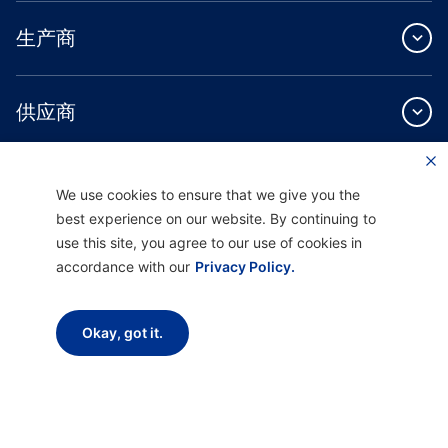
生产商
供应商
关于我们
We use cookies to ensure that we give you the
best experience on our website. By continuing to
use this site, you agree to our use of cookies in
accordance with our
Privacy Policy.
Providence Health Plan 提供商业团体、个人健康保障和 ASO 服务。
Okay, got it.
Providence Health Assurance 是一家 HMO、HMO-POS 和 HMO SNP，与
Medicare 和俄勒冈州健康计划签有合同。Providence Health Assurance 的注册取决
于合同续约。