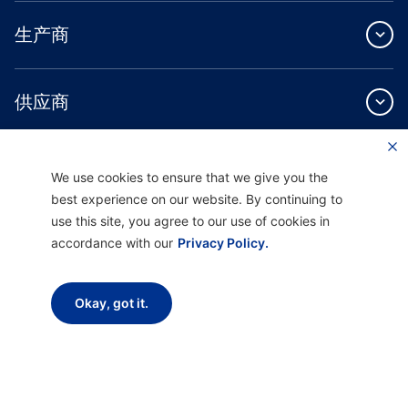
生产商
供应商
关于我们
We use cookies to ensure that we give you the
best experience on our website. By continuing to
use this site, you agree to our use of cookies in
accordance with our
Privacy Policy.
Providence Health Plan 提供商业团体、个人健康保障和 ASO 服务。
Okay, got it.
Providence Health Assurance 是一家 HMO、HMO-POS 和 HMO SNP，与
Medicare 和俄勒冈州健康计划签有合同。Providence Health Assurance 的注册取决
于合同续约。