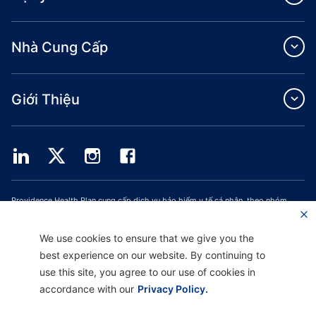
Nhà Cung Cấp
Giới Thiệu
Providence Health Plan cung cấp dịch vụ bảo hiểm y tế cá nhân, theo nhóm
thương mại và ASO.
Providence Health Assurance là một HMO, HMO‐POS và HMO SNP có hợp đồng
với Medicare và Bảo Hiểm Y Tế Oregon. Việc đăng ký Providence Health
We use cookies to ensure that we give you the
Assurance phụ thuộc vào việc gia hạn hợp đồng.
best experience on our website. By continuing to
use this site, you agree to our use of cookies in
accordance with our
Privacy Policy.
Tuyên Bố Miễn Trừ Trách Nhiệm |
Hỗ Trợ Không Phân Biệt Đối Xử và Giao Tiếp
|
Thông Báo về Thực Hành Quyền Riêng Tư |
Điều Khoản Sử Dụng & Chính Sách