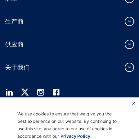
生产商
供应商
关于我们
Providence Health Plan 提供商业团体、个人健康保障和 ASO 服务。
We use cookies to ensure that we give you the
Providence Health Assurance 是一家 HMO、HMO-POS 和 HMO SNP，与
best experience on our website. By continuing to
Medicare 和俄勒冈州健康计划签有合同。Providence Health Assurance 的注册取决
于合同续约。
use this site, you agree to our use of cookies in
accordance with our
Privacy Policy.