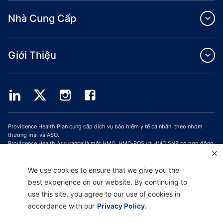
Nhà Cung Cấp
Giới Thiệu
Providence Health Plan cung cấp dịch vụ bảo hiểm y tế cá nhân, theo nhóm
thương mại và ASO.
Providence Health Assurance là một HMO, HMO‐POS và HMO SNP có hợp đồng
với Medicare và Bảo Hiểm Y Tế Oregon. Việc đăng ký Providence Health
Assurance phụ thuộc vào việc gia hạn hợp đồng.
We use cookies to ensure that we give you the
Trang web được cập nhật kể từ ngày: 01/10/2023
best experience on our website. By continuing to
H9047_PHAAM20_M
use this site, you agree to our use of cookies in
accordance with our
Privacy Policy.
Tuyên Bố Miễn Trừ Trách Nhiệm |
Hỗ Trợ Không Phân Biệt Đối Xử và Giao Tiếp
|
Thông Báo về Thực Hành Quyền Riêng Tư |
Điều Khoản Sử Dụng & Chính Sách