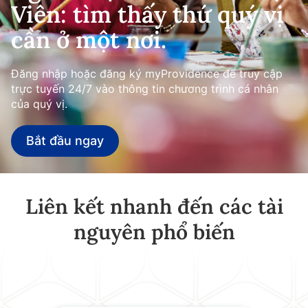
Viên: tìm thấy thứ quý vị
cần ở một nơi.
Đăng nhập hoặc đăng ký myProvidence để truy cập
trực tuyến 24/7 vào thông tin chương trình cá nhân
của quý vị.
Bắt đầu ngay
Liên kết nhanh đến các tài
nguyên phổ biến