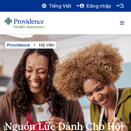
Tiếng Việt
Đăng nhập
Providence
Current:
Hội Viên
Nguồn Lực Dành Cho Hội