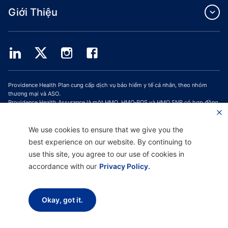
Giới Thiệu
Providence Health Plan cung cấp dịch vụ bảo hiểm y tế cá nhân, theo nhóm
thương mại và ASO.
Providence Health Assurance là một HMO, HMO‐POS và HMO SNP có hợp đồng
với Medicare và Bảo Hiểm Y Tế Oregon. Việc đăng ký Providence Health
Assurance phụ thuộc vào việc gia hạn hợp đồng.
We use cookies to ensure that we give you the
Trang web được cập nhật kể từ ngày: 01/10/2023
best experience on our website. By continuing to
H9047_PHAAM20_M
use this site, you agree to our use of cookies in
accordance with our
Privacy Policy.
Tuyên Bố Miễn Trừ Trách Nhiệm |
Hỗ Trợ Không Phân Biệt Đối Xử và Giao Tiếp
|
Thông Báo về Thực Hành Quyền Riêng Tư |
Điều Khoản Sử Dụng & Chính Sách
Quyền Riêng Tư
Okay, got it.
Bản quyền © 2026 Providence Health Plan, Providence Plan Partners và
Providence Health Assurance. Bảo Lưu Mọi Quyền.