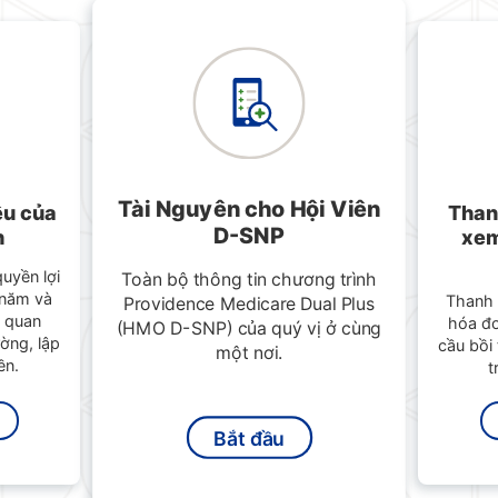
Tài Nguyên cho Hội Viên
ệu của
Than
D-SNP
h
xem
uyền lợi
Toàn bộ thông tin chương trình
 năm và
Thanh 
Providence Medicare Dual Plus
u quan
hóa đơ
(HMO D-SNP) của quý vị ở cùng
ờng, lập
cầu bồi
một nơi.
ền.
t
Bắt đầu