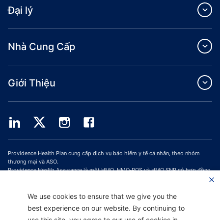
Đại lý
Nhà Cung Cấp
Giới Thiệu
Providence Health Plan cung cấp dịch vụ bảo hiểm y tế cá nhân, theo nhóm
thương mại và ASO.
Providence Health Assurance là một HMO, HMO‐POS và HMO SNP có hợp đồng
với Medicare và Bảo Hiểm Y Tế Oregon. Việc đăng ký Providence Health
Assurance phụ thuộc vào việc gia hạn hợp đồng.
We use cookies to ensure that we give you the
Trang web được cập nhật kể từ ngày: 01/10/2023
best experience on our website. By continuing to
H9047_PHAAM20_M
use this site, you agree to our use of cookies in