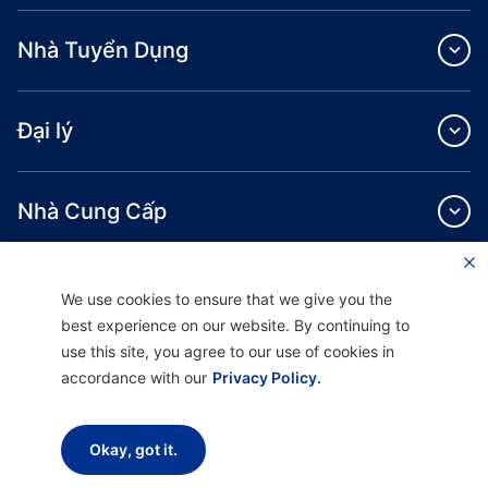
Nhà Tuyển Dụng
Đại lý
Nhà Cung Cấp
Giới Thiệu
We use cookies to ensure that we give you the
best experience on our website. By continuing to
use this site, you agree to our use of cookies in
accordance with our
Privacy Policy.
Providence Health Plan cung cấp dịch vụ bảo hiểm y tế cá nhân, theo nhóm
Okay, got it.
thương mại và ASO.
Providence Health Assurance là một HMO, HMO‐POS và HMO SNP có hợp đồng