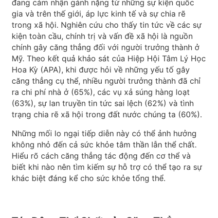
đang cảm nhận gánh nặng từ những sự kiện quốc
gia và trên thế giới, áp lực kinh tế và sự chia rẽ
trong xã hội. Nghiên cứu cho thấy tin tức về các sự
kiện toàn cầu, chính trị và vấn đề xã hội là nguồn
chính gây căng thẳng đối với người trưởng thành ở
Mỹ. Theo kết quả khảo sát của Hiệp Hội Tâm Lý Học
Hoa Kỳ (APA), khi được hỏi về những yếu tố gây
căng thẳng cụ thể, nhiều người trưởng thành đã chỉ
ra chi phí nhà ở (65%), các vụ xả súng hàng loạt
(63%), sự lan truyền tin tức sai lệch (62%) và tình
trạng chia rẽ xã hội trong đất nước chúng ta (60%).
Những mối lo ngại tiếp diễn này có thể ảnh hưởng
không nhỏ đến cả sức khỏe tâm thần lẫn thể chất.
Hiểu rõ cách căng thẳng tác động đến cơ thể và
biết khi nào nên tìm kiếm sự hỗ trợ có thể tạo ra sự
khác biệt đáng kể cho sức khỏe tổng thể.