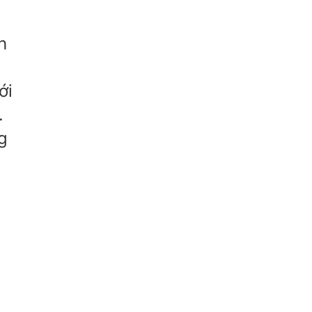
h
ới
.
g