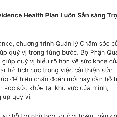
vidence Health Plan Luôn Sẵn sàng Tr
ance, chương trình Quản lý Chăm sóc c
giúp quý vị trong từng bước. Bộ Phận Qu
giúp quý vị hiểu rõ hơn về sức khỏe củ
i trò tích cực trong việc cải thiện sức
giúp để hiểu chẩn đoán mới hay cần hỗ t
m sóc sức khỏe tại khu vực của mình,
iúp quý vị.
 sự hỗ trợ phù hợp, quý vị hoàn toàn c