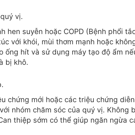
quý vị.
nh hen suyễn hoặc COPD (Bệnh phổi tắ
 xúc với khói, mùi thơm mạnh hoặc khôn
heo ống hít và sử dụng máy tạo độ ẩm nế
à bị khô.
p.
iệu chứng mới hoặc các triệu chứng diễn
y với nhóm chăm sóc của quý vị. Không 
Can thiệp sớm có thể giúp ngăn ngừa c