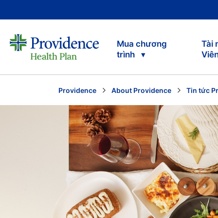
Mua chương
Tài
trình
Viê
Providence
About Providence
Tin tức P