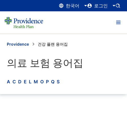
한국어
로그인
Providence
Current:
건강 플랜 용어집
의료 보험 용어집
A
C
D
E
L
M
O
P
Q
S