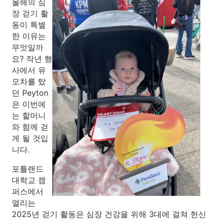
올해의 심
장 걷기 활
동이 특별
한 이유는
무엇일까
요? 작년 행
사에서 유
모차를 탔
던 Peyton
은 이번에
는 할머니
와 함께 걷
게 될 것입
니다.
포틀랜드
대학교 캠
퍼스에서
열리는
2025년 걷기 활동은 심장 건강을 위해 3대에 걸쳐 헌신