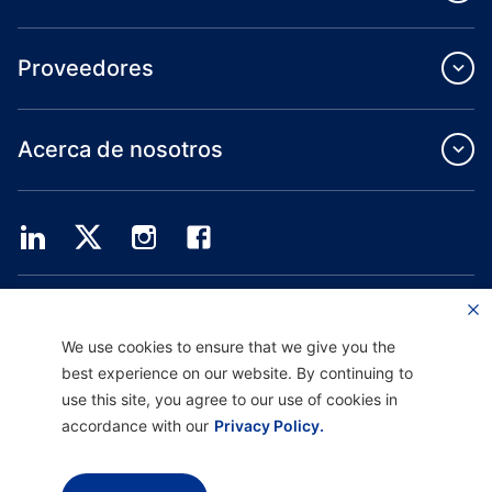
Proveedores
Acerca de nosotros
Providence Health Plan ofrece servicios de grupo comercial, cobertura médica
individual y ASO.
Providence Health Assurance es un HMO, HMO-POS y HMO SNP con contratos
We use cookies to ensure that we give you the
de Medicare y Oregon Health Plan. El registro en Providence Health Assurance
best experience on our website. By continuing to
depende de la renovación del contrato.
use this site, you agree to our use of cookies in
accordance with our
Privacy Policy.
Descargo de responsabilidad |
No discriminación y asistencia a la comunicación
|
Aviso sobre prácticas de privacidad |
Términos de uso y política de privacidad