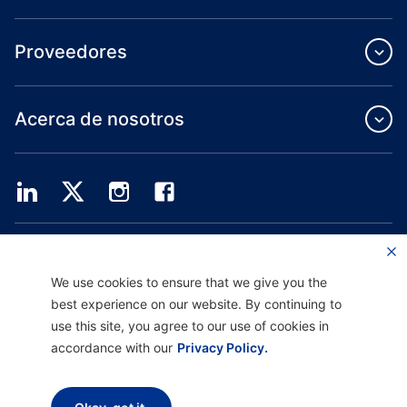
Proveedores
Acerca de nosotros
Providence Health Plan ofrece servicios de grupo comercial, cobertura médica
individual y ASO.
Providence Health Assurance es un HMO, HMO-POS y HMO SNP con contratos
We use cookies to ensure that we give you the
de Medicare y Oregon Health Plan. El registro en Providence Health Assurance
best experience on our website. By continuing to
depende de la renovación del contrato.
use this site, you agree to our use of cookies in
accordance with our
Privacy Policy.
Descargo de responsabilidad |
No discriminación y asistencia a la comunicación
|
Aviso sobre prácticas de privacidad |
Términos de uso y política de privacidad